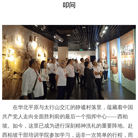
叩问
发布时间：2025-09-25 14:22:15
在华北平原与太行山交汇的静谧村落里，蕴藏着中国
共产党人走向全面胜利前的最后一个指挥中心——西柏
坡。如今，这里已成为进行深刻精神洗礼的重要阵地。赴
西柏坡干部培训学院参加学习，远非一次简单的行程，而