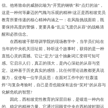
信。他将致命的威胁比喻为“开荒的钢铁”和“点灯的油”，
这是一种何等豪迈的气魄与乐观的精神!这正是西柏坡党员
教育所要传递的核心精神内涵之一：在风险挑战面前，既
要保持高度的警惕，更要具备“乱云飞渡仍从容”的战略清
醒和必胜信念。
在
西柏坡干部培训学院
的现场教学中，当学员们站在
当年的中央机关旧址前，聆听这个故事时，获得的是一种
直抵心灵的震撼。它让“定力”这个抽象词汇变得可知可
感。它启示人们，真正的强大，是内心深处的从容与坚
定。这种基于历史真实的感悟，比任何理论说教都更具说
服力，促使每一位学员反思：在面对工作中的“狂轰滥
炸”与复杂考验时，自己是否也能保有这份“笑对”的从容与
化解危机的智慧?
因此，西柏坡党性教育的深层目标，是锻造一种内在
的、稳定的精神力量。它通过回顾党中央在西柏坡时期运