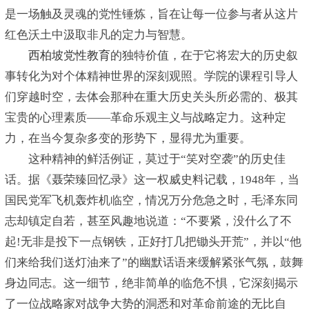
是一场触及灵魂的党性锤炼，旨在让每一位参与者从这片
红色沃土中汲取非凡的定力与智慧。
西柏坡党性教育
的独特价值，在于它将宏大的历史叙
事转化为对个体精神世界的深刻观照。学院的课程引导人
们穿越时空，去体会那种在重大历史关头所必需的、极其
宝贵的心理素质——革命乐观主义与战略定力。这种定
力，在当今复杂多变的形势下，显得尤为重要。
这种精神的鲜活例证，莫过于“笑对空袭”的历史佳
话。据《聂荣臻回忆录》这一权威史料记载，1948年，当
国民党军飞机轰炸机临空，情况万分危急之时，毛泽东同
志却镇定自若，甚至风趣地说道：“不要紧，没什么了不
起!无非是投下一点钢铁，正好打几把锄头开荒”，并以“他
们来给我们送灯油来了”的幽默话语来缓解紧张气氛，鼓舞
身边同志。这一细节，绝非简单的临危不惧，它深刻揭示
了一位战略家对战争大势的洞悉和对革命前途的无比自