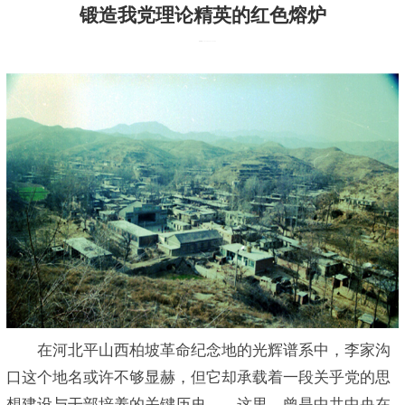
锻造我党理论精英的红色熔炉
发布时间：2025-09-30 17:35:49
在河北平山西柏坡革命纪念地的光辉谱系中，李家沟
口这个地名或许不够显赫，但它却承载着一段关乎党的思
想建设与干部培养的关键历史——这里，曾是中共中央在