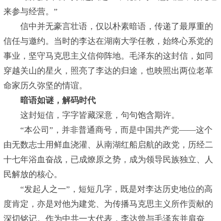
来参与经营。”
信中并无豪言壮语，仅以朴素暗语，传递了最厚重的
信任与邀约。当时的李达在湖南大学任教，始终心系党的
事业，坚守马克思主义信仰阵地。毛泽东的这封信，如同
穿越关山的星火，照亮了李达的归途，也映照出两位老革
命家历久弥坚的情谊。
暗语如谜，解码时代
这封短信，字字皆藏深意，句句饱含期许。
“本公司”，并非普通商号，而是中国共产党——这个
由无数志士用鲜血浇灌、从南湖红船启航的政党，历经二
十七年浴血奋战，已成燎原之势，成为领导民族独立、人
民解放的核心。
“发起人之一”，短短几字，既是对李达历史地位的高
度肯定，亦是对他为建党、为传播马克思主义所作贡献的
深切铭记。作为中共一大代表，李达曾与毛泽东并肩奋