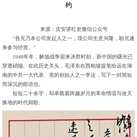
约
发布时间：2026-04-24 13:36:09
来源：庆安讲红史微信公众号
“吾兄乃本公司发起人之一，现公司生意兴隆，盼兄速
来参与经营。”
1948年冬，解放战争迎来决胜时刻，新中国的曙光已
穿透硝烟。在此历史关头，毛泽东在西柏坡提笔给远在湖
南的中共一大代表、党的创始人之一李达，写下一封简短
而深沉的暗语信。
短短二十余字，却承载着跨越岁月的革命情谊与改天
换地的时代期盼。