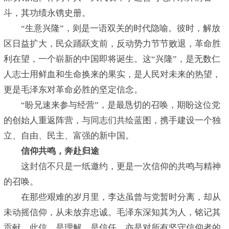
斗，其功绩永镌史册。
“生意兴隆”，则是一语双关的时代隐喻。彼时，解放
区日益扩大，民众踊跃支前，反动势力节节败退，革命胜
利在望，一个崭新的中国即将诞生。这“兴隆”，是无数仁
人志士用鲜血和生命换来的果实，是人民对未来的热望，
更是毛泽东对革命必胜的坚定信念。
“盼兄速来参与经营”，是最恳切的召唤，期盼这位党
的创始人重返阵营，与同志们共绘蓝图，携手建设一个独
立、自由、民主、富强的新中国。
信仰共鸣，奔赴归途
这封信不只是一纸邀约，更是一次信仰的共鸣与精神
的召唤。
在那些艰难的岁月里，李达虽曾与党暂时分离，却从
未动摇信仰，从未放弃忠诚。毛泽东深知其为人，铭记其
贡献。此信，是理解，是信任，亦是对所有坚守信仰者的